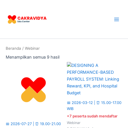
Lewati
Main
ke
Men
konten
Beranda
/ Webinar
Menampilkan semua 9 hasil
📅 2026-03-12 | ⏰ 15.00-17.00
WIB
+7 peserta sudah mendaftar
Webinar
📅 2026-07-27 | ⏰ 19.00-21.00