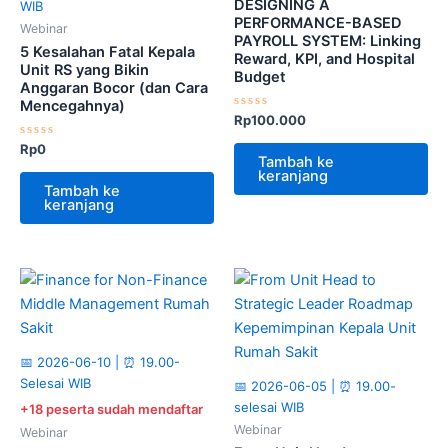
DESIGNING A
WIB
PERFORMANCE-BASED
Webinar
PAYROLL SYSTEM: Linking
5 Kesalahan Fatal Kepala
Reward, KPI, and Hospital
Unit RS yang Bikin
Budget
Anggaran Bocor (dan Cara
Mencegahnya)
Dinilai
Rp
100.000
0
dari
Dinilai
Rp
0
5
0
Tambah ke
dari
keranjang
5
Tambah ke
keranjang
📅 2026-06-10 | ⏰ 19.00-
Selesai WIB
📅 2026-06-05 | ⏰ 19.00-
selesai WIB
+18 peserta sudah mendaftar
Webinar
Webinar