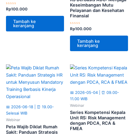
Keseimbangan Mutu
Dinilai
Rp
100.000
Pelayanan dan Kesehatan
0
Finansial
dari
5
Tambah ke
keranjang
Dinilai
Rp
100.000
0
dari
5
Tambah ke
keranjang
📅 2026-05-04 | ⏰ 09.00-
11.00 WIB
Webinar
📅 2026-06-18 | ⏰ 19.00-
Series Kompetensi Kepala
Selesai WIB
Unit RS: Risk Management
Webinar
dengan PDCA, RCA &
Peta Wajib Diklat Rumah
FMEA
Sakit: Panduan Strategis