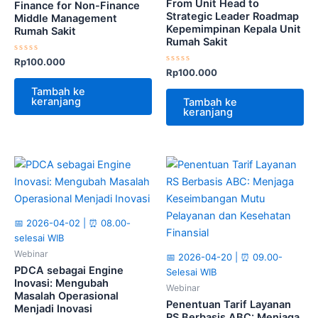
From Unit Head to
Finance for Non-Finance
Strategic Leader Roadmap
Middle Management
Kepemimpinan Kepala Unit
Rumah Sakit
Rumah Sakit
Dinilai
Rp
100.000
0
Dinilai
Rp
100.000
dari
0
5
dari
Tambah ke
5
keranjang
Tambah ke
keranjang
📅 2026-04-02 | ⏰ 08.00-
selesai WIB
Webinar
📅 2026-04-20 | ⏰ 09.00-
PDCA sebagai Engine
Selesai WIB
Inovasi: Mengubah
Webinar
Masalah Operasional
Penentuan Tarif Layanan
Menjadi Inovasi
RS Berbasis ABC: Menjaga