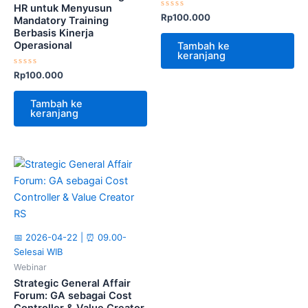
HR untuk Menyusun
Dinilai
Rp
100.000
Mandatory Training
0
Berbasis Kinerja
dari
5
Operasional
Tambah ke
keranjang
Dinilai
Rp
100.000
0
dari
5
Tambah ke
keranjang
📅 2026-04-22 | ⏰ 09.00-
Selesai WIB
Webinar
Strategic General Affair
Forum: GA sebagai Cost