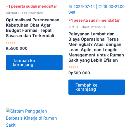
+1 peserta sudah mendaftar
📅 2026-07-14 | ⏰ 19.00-21.00
WIB
Virtual Class Intensive
Optimalisasi Perencanaan
+1 peserta sudah mendaftar
Kebutuhan Obat Agar
Virtual Class Intensive
Budget Farmasi Tepat
Pelayanan Lambat dan
Sasaran dan Terkendali
Biaya Operasional Terus
Meningkat? Atasi dengan
Dinilai
Rp
500.000
Lean, Agile, dan Leagile
0
Management untuk Rumah
dari
5
Sakit yang Lebih Efisien
Tambah ke
keranjang
Dinilai
Rp
500.000
0
dari
5
Tambah ke
keranjang