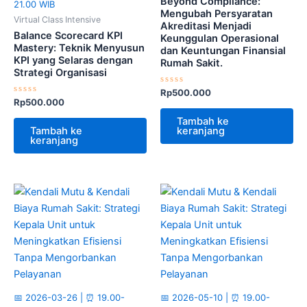
Beyond Compliance:
21.00 WIB
Mengubah Persyaratan
Virtual Class Intensive
Akreditasi Menjadi
Balance Scorecard KPI
Keunggulan Operasional
Mastery: Teknik Menyusun
dan Keuntungan Finansial
KPI yang Selaras dengan
Rumah Sakit.
Strategi Organisasi
Dinilai
Rp
500.000
0
Dinilai
Rp
500.000
dari
0
5
dari
Tambah ke
5
Tambah ke
keranjang
keranjang
📅 2026-03-26 | ⏰ 19.00-
📅 2026-05-10 | ⏰ 19.00-