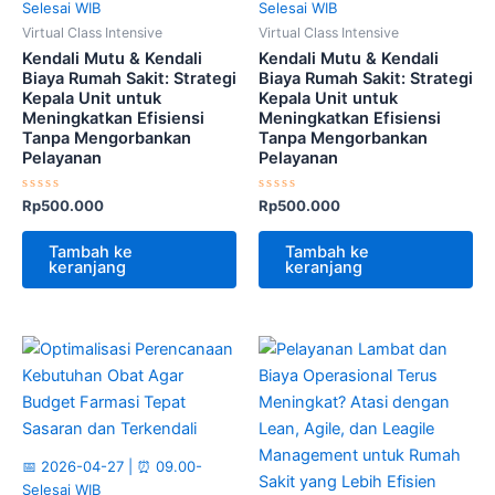
Selesai WIB
Selesai WIB
Virtual Class Intensive
Virtual Class Intensive
Kendali Mutu & Kendali
Kendali Mutu & Kendali
Biaya Rumah Sakit: Strategi
Biaya Rumah Sakit: Strategi
Kepala Unit untuk
Kepala Unit untuk
Meningkatkan Efisiensi
Meningkatkan Efisiensi
Tanpa Mengorbankan
Tanpa Mengorbankan
Pelayanan
Pelayanan
Dinilai
Dinilai
Rp
500.000
Rp
500.000
0
0
dari
dari
5
5
Tambah ke
Tambah ke
keranjang
keranjang
📅 2026-04-27 | ⏰ 09.00-
Selesai WIB