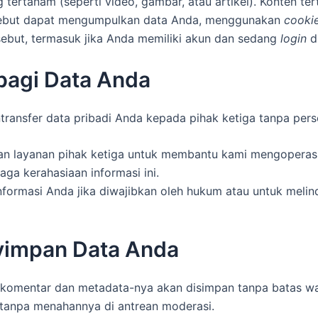
tertanam (seperti video, gambar, atau artikel). Konten tert
ersebut dapat mengumpulkan data Anda, menggunakan
cooki
ebut, termasuk jika Anda memiliki akun dan sedang
login
di
bagi Data Anda
ansfer data pribadi Anda kepada pihak ketiga tanpa perse
n layanan pihak ketiga untuk membantu kami mengoperasik
aga kerahasiaan informasi ini.
formasi Anda jika diwajibkan oleh hukum atau untuk melind
yimpan Data Anda
 komentar dan metadata-nya akan disimpan tanpa batas wa
 tanpa menahannya di antrean moderasi.