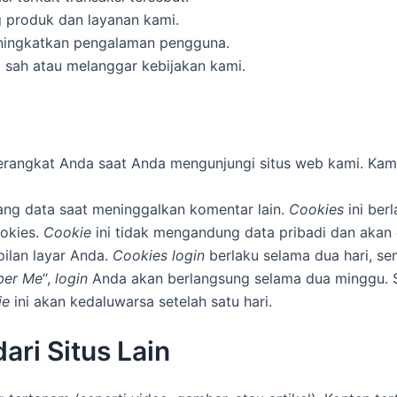
 produk dan layanan kami.
eningkatkan pengalaman pengguna.
 sah atau melanggar kebijakan kami.
perangkat Anda saat Anda mengunjungi situs web kami. K
ang data saat meninggalkan komentar lain.
Cookies
ini ber
okies.
Cookie
ini tidak mengandung data pribadi dan aka
pilan layar Anda.
Cookies
login
berlaku selama dua hari, s
er Me
“,
login
Anda akan berlangsung selama dua minggu. 
ie
ini akan kedaluwarsa setelah satu hari.
ari Situs Lain