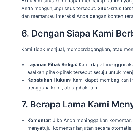
Artikel di situs kami dapat mencakup konten yang 
Anda mengunjungi situs tersebut. Situs-situs t
dan memantau interaksi Anda dengan konten ters
6. Dengan Siapa Kami Ber
Kami tidak menjual, memperdagangkan, atau mentr
Layanan Pihak Ketiga
: Kami dapat menggunaka
asalkan pihak-pihak tersebut setuju untuk menj
Kepatuhan Hukum
: Kami dapat membagikan in
pengguna kami, atau pihak lain.
7. Berapa Lama Kami Men
Komentar
: Jika Anda meninggalkan komentar,
menyetujui komentar lanjutan secara otomatis