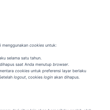
ami menggunakan
cookies
untuk:
laku selama satu tahun.
n dihapus saat Anda menutup
browser
.
ementara
cookies
untuk preferensi layar berlaku
Setelah
logout
, cookies
login
akan dihapus.