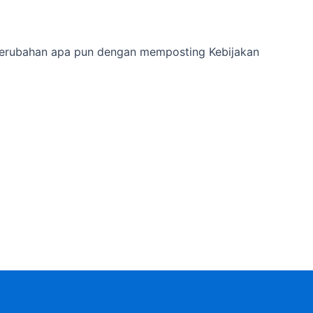
 perubahan apa pun dengan memposting Kebijakan