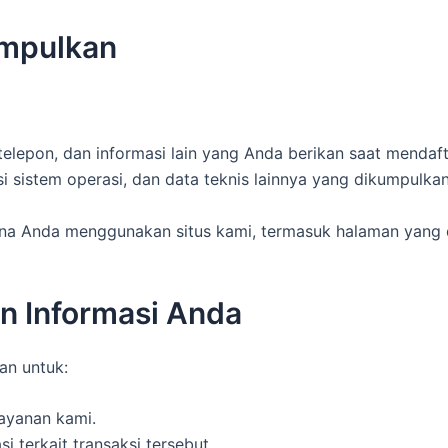
umpulkan
elepon, dan informasi lain yang Anda berikan saat mendafta
ersi sistem operasi, dan data teknis lainnya yang dikumpul
na Anda menggunakan situs kami, termasuk halaman yang di
n Informasi Anda
an untuk:
ayanan kami.
 terkait transaksi tersebut.