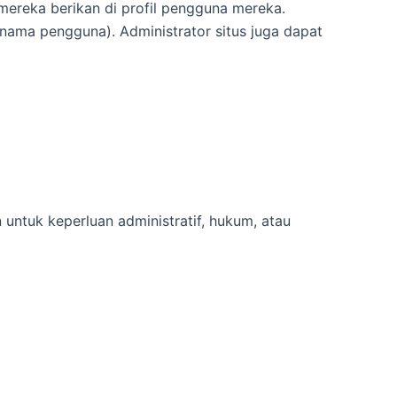
mereka berikan di profil pengguna mereka.
nama pengguna). Administrator situs juga dapat
untuk keperluan administratif, hukum, atau