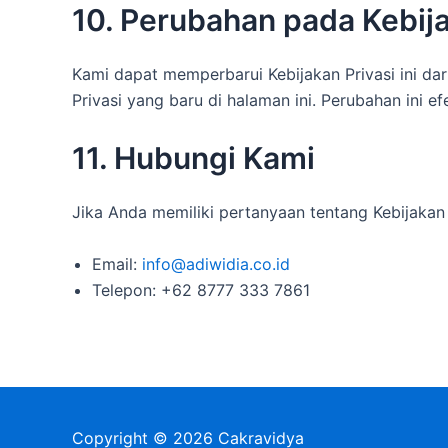
10. Perubahan pada Kebija
Kami dapat memperbarui Kebijakan Privasi ini d
Privasi yang baru di halaman ini. Perubahan ini ef
11. Hubungi Kami
Jika Anda memiliki pertanyaan tentang Kebijakan P
Email:
info@adiwidia.co.id
Telepon: +62 8777 333 7861
Copyright © 2026 Cakravidya