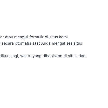
r atau mengisi formulir di situs kami.
kan secara otomatis saat Anda mengakses situs
kunjungi, waktu yang dihabiskan di situs, dan